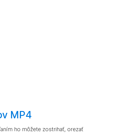
ov MP4
ľaním ho môžete zostrihať, orezať