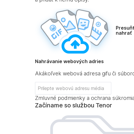
Presuňt
nahrať
Nahrávanie webových adries
Akákoľvek webová adresa gifu či súbo
Zmluvné podmienky a ochrana súkromi
Začíname so službou Tenor