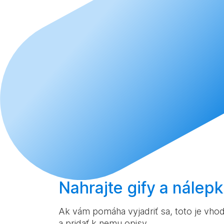
Nahrajte
gify a nálep
Ak vám pomáha vyjadriť sa, toto je vhod
a pridať k nemu opisy.