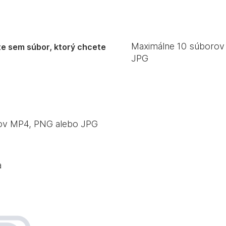
Maximálne
10
súborov 
e sem súbor, ktorý chcete
JPG
rov MP4, PNG alebo JPG
a