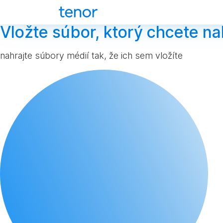
Vložte súbor, ktorý chcete na
nahrajte súbory médií tak, že ich sem vložíte