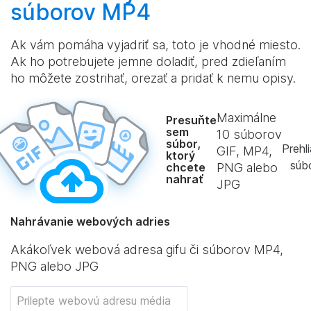
súborov MP4
Ak vám pomáha vyjadriť sa, toto je vhodné miesto.
Ak ho potrebujete jemne doladiť, pred zdieľaním
ho môžete zostrihať, orezať a pridať k nemu opisy.
Maximálne
Presuňte
sem
10
súborov
súbor,
Prehl
GIF, MP4,
ktorý
súb
chcete
PNG alebo
nahrať
JPG
Nahrávanie webových adries
Akákoľvek webová adresa gifu či súborov MP4,
PNG alebo JPG