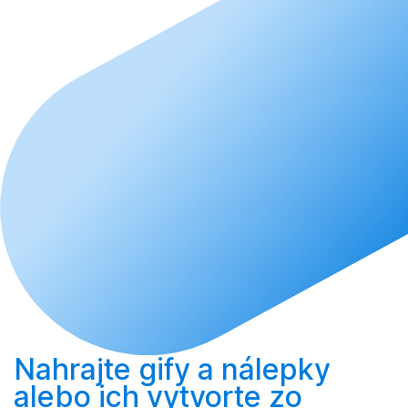
Nahrajte
gify a nálepky
alebo ich
vytvorte
zo