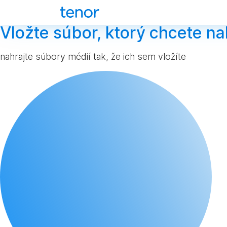
Vložte súbor, ktorý chcete na
nahrajte súbory médií tak, že ich sem vložíte