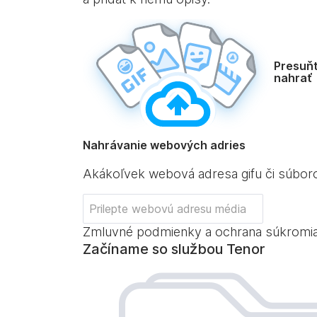
Presuňt
nahrať
Nahrávanie webových adries
Akákoľvek webová adresa gifu či súbo
Zmluvné podmienky a ochrana súkromi
Začíname so službou Tenor