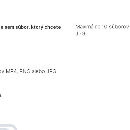
Maximálne
10
súborov 
e sem súbor, ktorý chcete
JPG
rov MP4, PNG alebo JPG
a