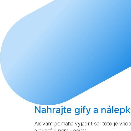
Nahrajte
gify a nálep
Ak vám pomáha vyjadriť sa, toto je vhod
a pridať k nemu opisy.