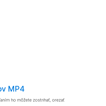
ov MP4
ľaním ho môžete zostrihať, orezať