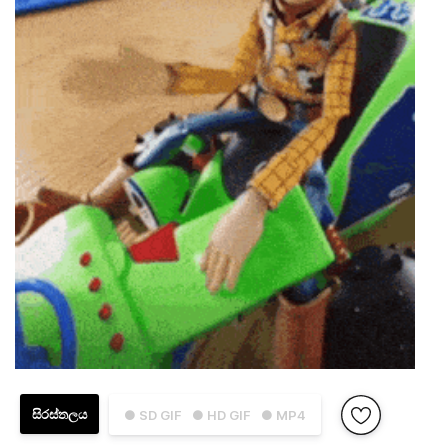
සිරස්තලය
● SD GIF
● HD GIF
● MP4