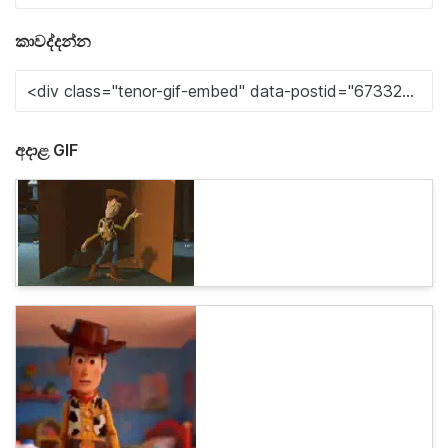
කාවද්දන්න
අදාළ GIF