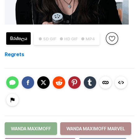
සිරස්තලය
● SD GIF
● HD GIF
● MP4
Regrets
WANDA MAXIMOFF
WANDA MAXIMOFF MARVEL