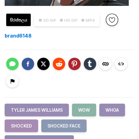
සිරස්තලය
● SD GIF
● HD GIF
● MP4
brand6148
TYLER JAMES WILLIAMS
WOW
WHOA
SHOCKED
SHOCKED FACE