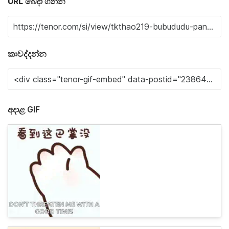
URL බෙදා ගන්න
කාවද්දන්න
අදාළ GIF