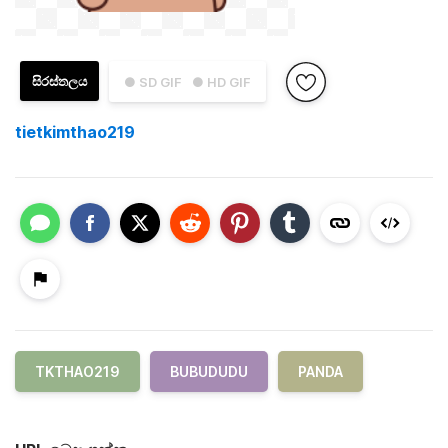
සිරස්තලය
● SD GIF
● HD GIF
tietkimthao219
TKTHAO219
BUBUDUDU
PANDA