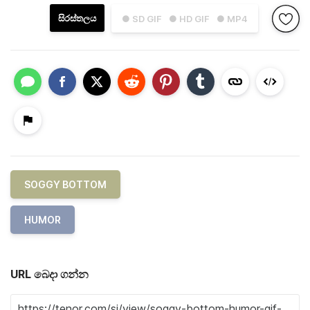
සිරස්තලය
● SD GIF
● HD GIF
● MP4
SOGGY BOTTOM
HUMOR
URL බෙදා ගන්න