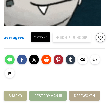
averagevol
සිරස්තලය
● SD GIF
● HD GIF
SHARKO
DESTROYMAN III
DEEPWOKEN