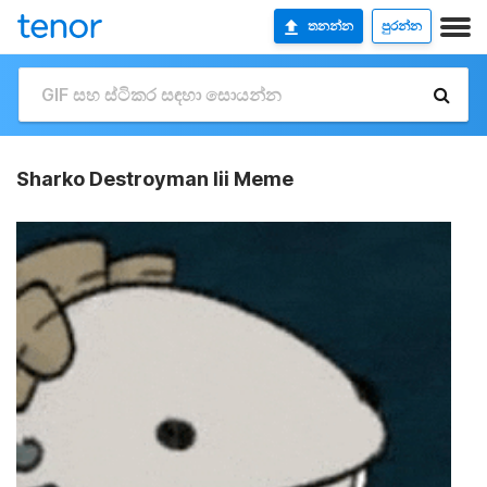
තනන්න
පුරන්න
Sharko Destroyman Iii Meme