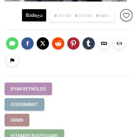
සිරස්තලය
● SD GIF
● HD GIF
● MP4
RYAN REYNOLDS
GODDAMMIT
DAMN
HITMANS BODYGUARD