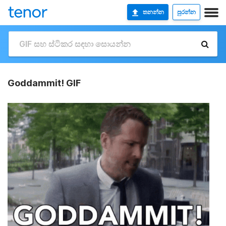
තනන්න
පුරන්න
Goddammit! GIF