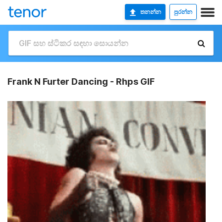
තනන්න
පුරන්න
Frank N Furter Dancing - Rhps GIF