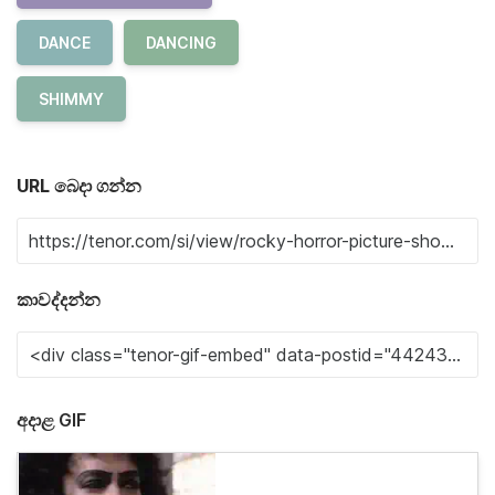
DANCE
DANCING
SHIMMY
URL බෙදා ගන්න
කාවද්දන්න
අදාළ GIF