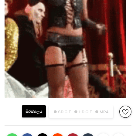
සිරස්තලය
● SD GIF
● HD GIF
● MP4