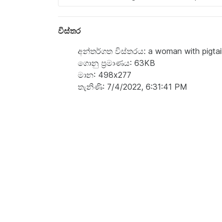
විස්තර
අන්තර්ගත විස්තරය: a woman with pigtail
ගොනු ප්‍රමාණය: 63KB
මාන: 498x277
තැනිණි: 7/4/2022, 6:31:41 PM