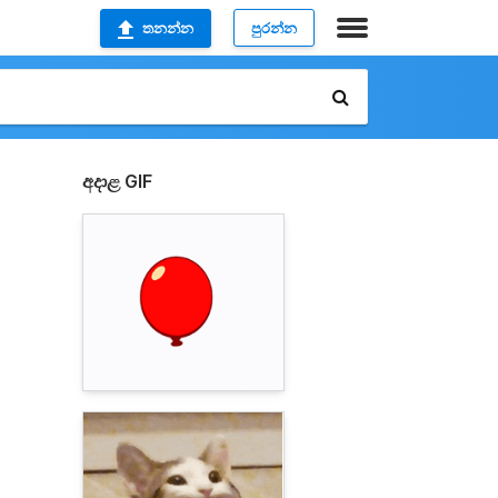
තනන්න
පුරන්න
අදාළ GIF