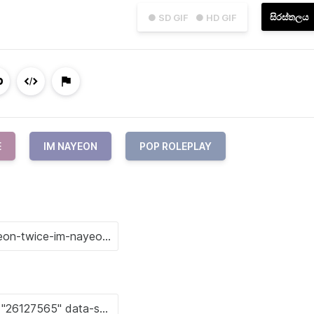
සිරස්තලය
● SD GIF
● HD GIF
E
IM NAYEON
POP ROLEPLAY