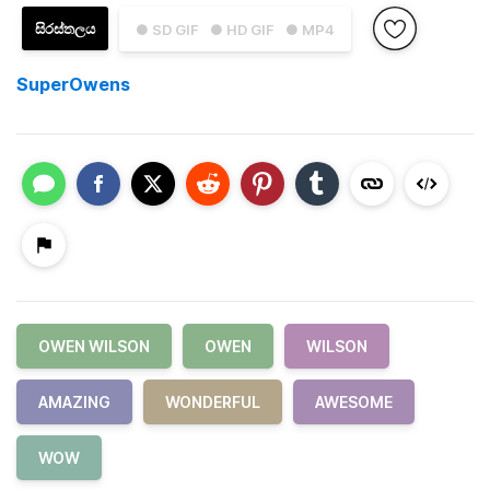
සිරස්තලය
● SD GIF
● HD GIF
● MP4
SuperOwens
OWEN WILSON
OWEN
WILSON
AMAZING
WONDERFUL
AWESOME
WOW