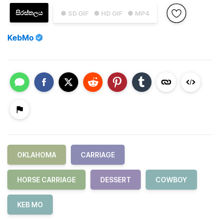
සිරස්තලය
● SD GIF
● HD GIF
● MP4
KebMo
OKLAHOMA
CARRIAGE
HORSE CARRIAGE
DESSERT
COWBOY
KEB MO