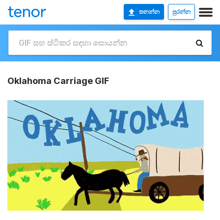
තනන්න
පුරන්න
Oklahoma Carriage GIF