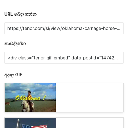
URL බෙදා ගන්න
කාවද්දන්න
අදාළ GIF