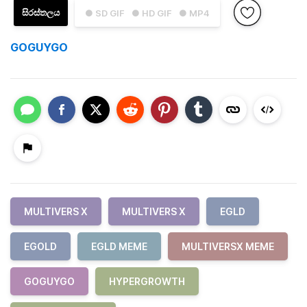
සිරස්තලය
● SD GIF
● HD GIF
● MP4
GOGUYGO
MULTIVERS X
MULTIVERS X
EGLD
EGOLD
EGLD MEME
MULTIVERSX MEME
GOGUYGO
HYPERGROWTH