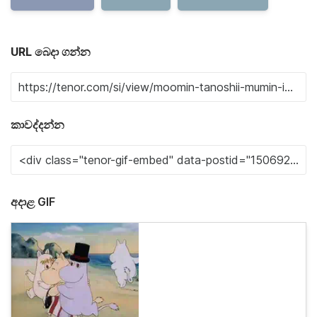
URL බෙදා ගන්න
කාවද්දන්න
අදාළ GIF