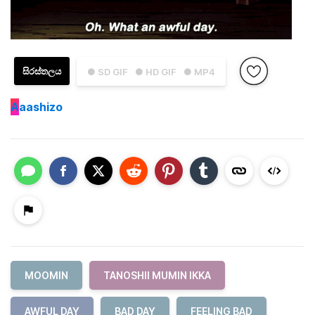
සිරස්තලය
● SD GIF
● HD GIF
● MP4
A
aashizo
MOOMIN
TANOSHII MUMIN IKKA
AWFUL DAY
BAD DAY
FEELING BAD