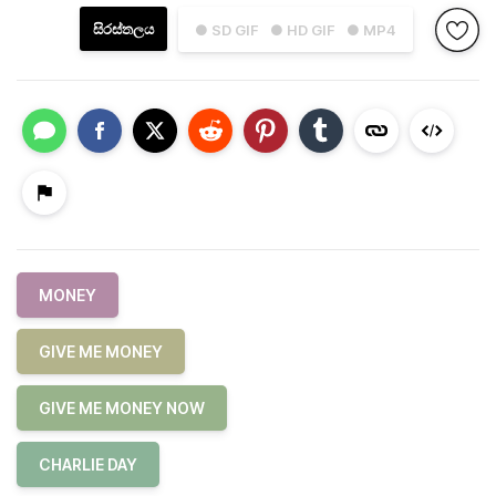
සිරස්තලය
● SD GIF
● HD GIF
● MP4
MONEY
GIVE ME MONEY
GIVE ME MONEY NOW
CHARLIE DAY