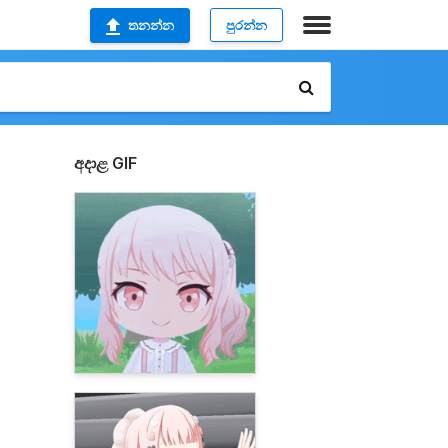
තනන්න
පුරන්න
අදාළ GIF