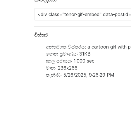
විස්තර
අන්තර්ගත විස්තරය: a cartoon girl with pi
ගොනු ප්‍රමාණය: 31KB
කාල පරාසය: 1.000 sec
මාන: 236x266
තැනිණි: 5/26/2025, 9:26:29 PM