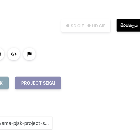
සිරස්තලය
● SD GIF
● HD GIF
K
PROJECT SEKAI