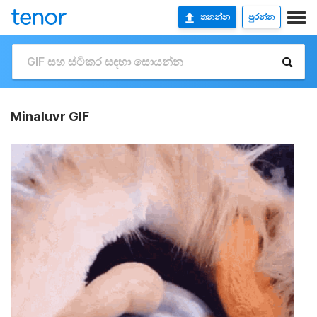
තනන්න
පුරන්න
Minaluvr GIF