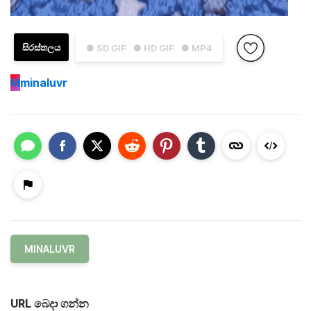
සිරස්තලය
● SD GIF
● HD GIF
● MP4
M
minaluvr
MINALUVR
URL බෙදා ගන්න