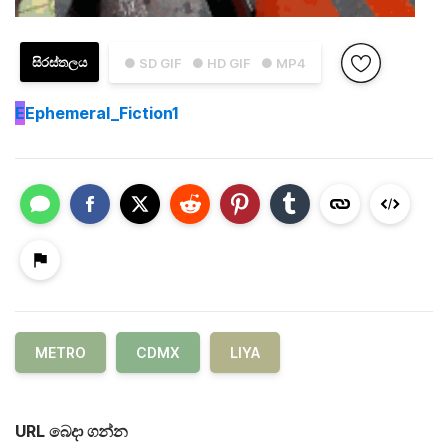
සිරස්තලය
● SD GIF
● HD GIF
● MP4
E
Ephemeral_Fiction1
METRO
CDMX
LIYA
URL බෙදා ගන්න