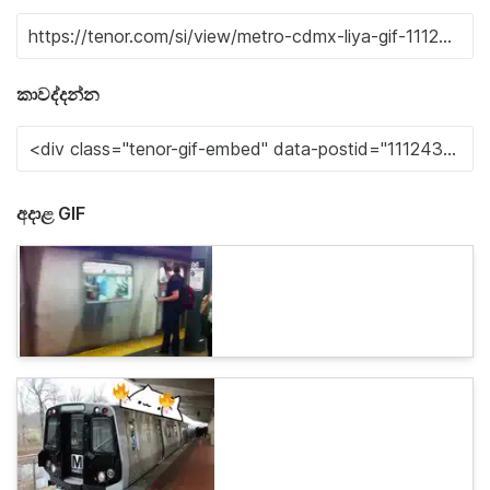
කාවද්දන්න
අදාළ GIF