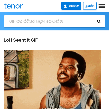
තනන්න
පුරන්න
Lol I Seent It GIF