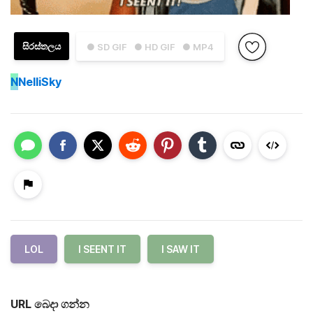
සිරස්තලය
● SD GIF
● HD GIF
● MP4
N
NelliSky
LOL
I SEENT IT
I SAW IT
URL බෙදා ගන්න