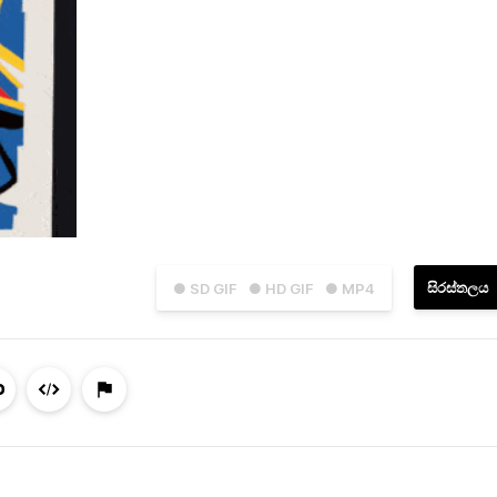
සිරස්තලය
● SD GIF
● HD GIF
● MP4