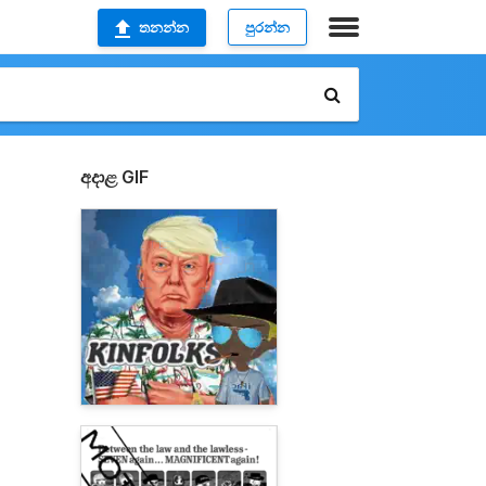
තනන්න
පුරන්න
අදාළ GIF