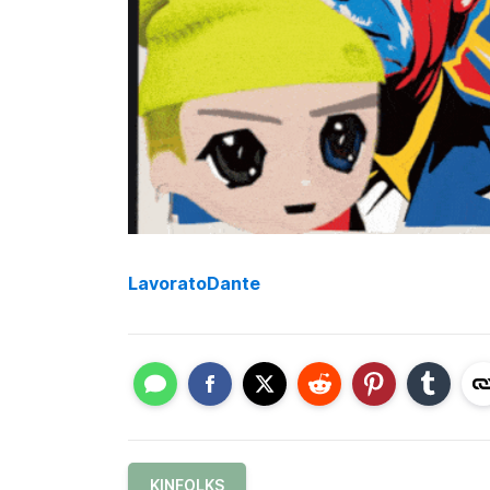
LavoratoDante
KINFOLKS