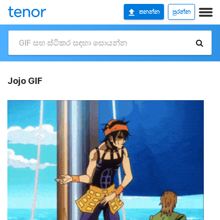
තනන්න
පුරන්න
Jojo GIF