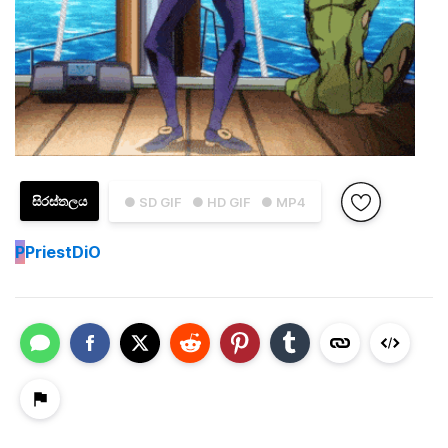
සිරස්තලය
● SD GIF
● HD GIF
● MP4
P
PriestDiO