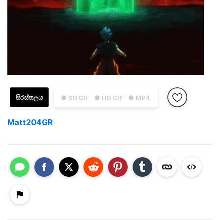
සිරස්තලය
● SD GIF
● HD GIF
● MP4
Matt204GR