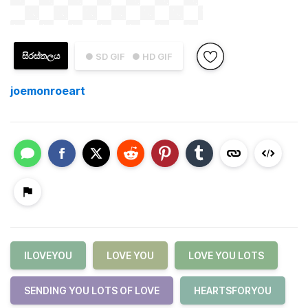
සිරස්තලය
● SD GIF
● HD GIF
joemonroeart
ILOVEYOU
LOVE YOU
LOVE YOU LOTS
SENDING YOU LOTS OF LOVE
HEARTSFORYOU