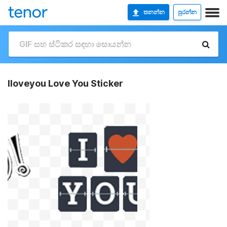
තනන්න
පුරන්න
Iloveyou Love You Sticker