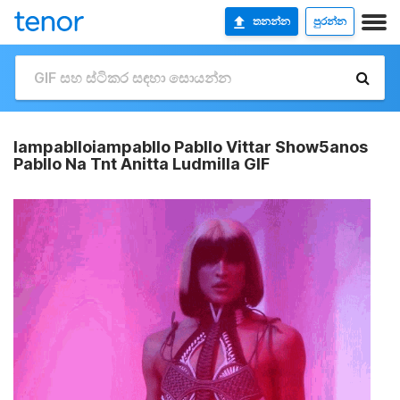
තනන්න
පුරන්න
Iampablloiampabllo Pabllo Vittar Show5anos
Pabllo Na Tnt Anitta Ludmilla GIF