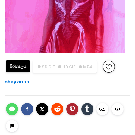
සිරස්තලය
● SD GIF
● HD GIF
● MP4
ohayzinho