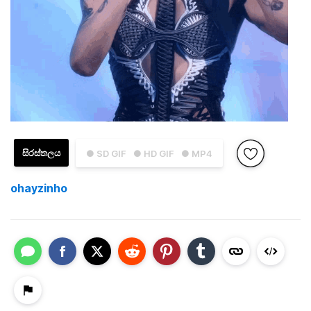
සිරස්තලය
● SD GIF
● HD GIF
● MP4
ohayzinho