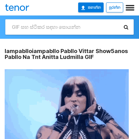
තනන්න
පුරන්න
Iampablloiampabllo Pabllo Vittar Show5anos
Pabllo Na Tnt Anitta Ludmilla GIF