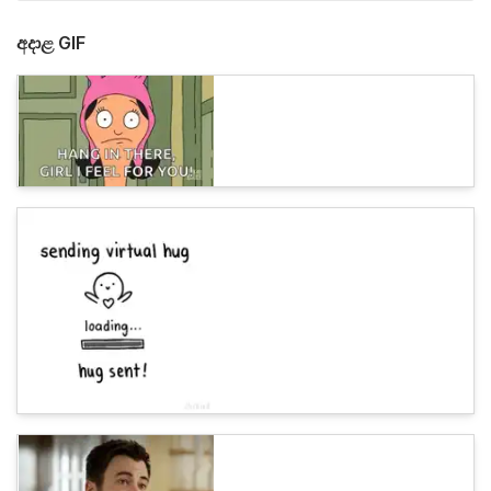
අදාළ GIF