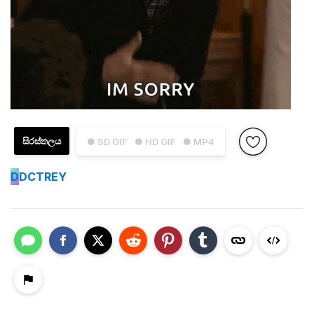
සිරස්තලය
● SD GIF
● HD GIF
● MP4
D
DCTREY