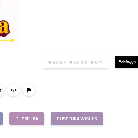
සිරස්තලය
● SD GIF
● HD GIF
● MP4
DUSSEHRA
DUSSEHRA WISHES