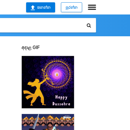
තනන්න
පුරන්න
අදාළ GIF