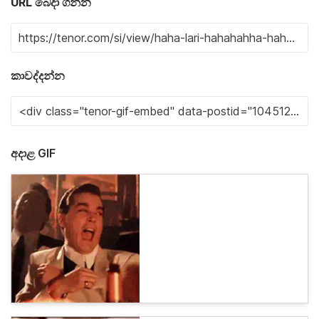
URL බෙදා ගන්න
කාවද්දන්න
අදාළ GIF