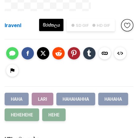
lravenl
සිරස්තලය
● SD GIF
● HD GIF
HAHA
LARI
HAHAHAHHA
HAHAHA
HEHEHEHE
HEHE