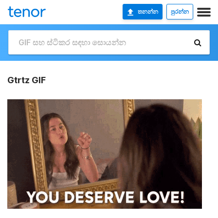
තනන්න
පුරන්න
Gtrtz GIF