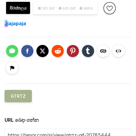
සිරස්තලය
● SD GIF
● HD GIF
● MP4
J
jajapaja
GTRTZ
URL බෙදා ගන්න