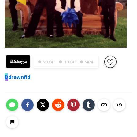
සිරස්තලය
● SD GIF
● HD GIF
● MP4
D
drewnfld