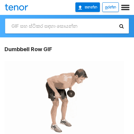
තනන්න
පුරන්න
Dumbbell Row GIF