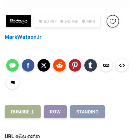
සිරස්තලය
● SD GIF
● HD GIF
● MP4
MarkWatsonJr
DUMBBELL
ROW
STANDING
URL බෙදා ගන්න