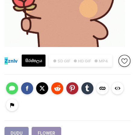
Z
znlv
සිරස්තලය
● SD GIF
● HD GIF
● MP4
DUDU
FLOWER