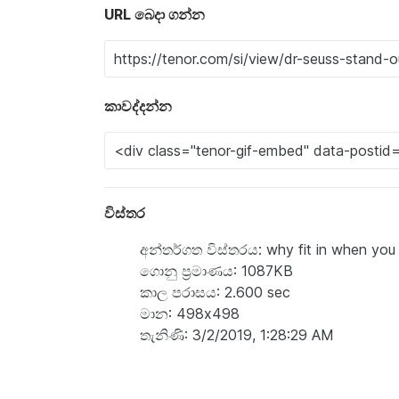
URL බෙදා ගන්න
කාවද්දන්න
විස්තර
අන්තර්ගත විස්තරය: why fit in when you 
ගොනු ප්‍රමාණය: 1087KB
කාල පරාසය: 2.600 sec
මාන: 498x498
තැනිණි: 3/2/2019, 1:28:29 AM