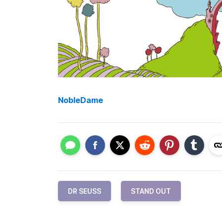
NobleDame
DR SEUSS
STAND OUT