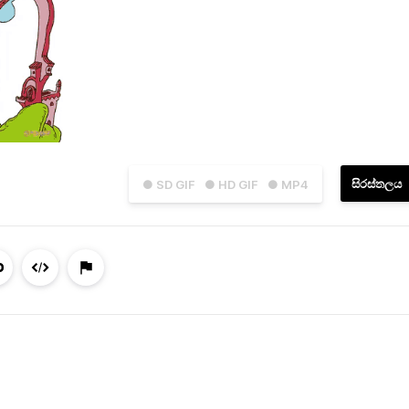
සිරස්තලය
● SD GIF
● HD GIF
● MP4