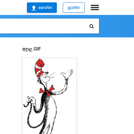
තනන්න
පුරන්න
අදාළ GIF