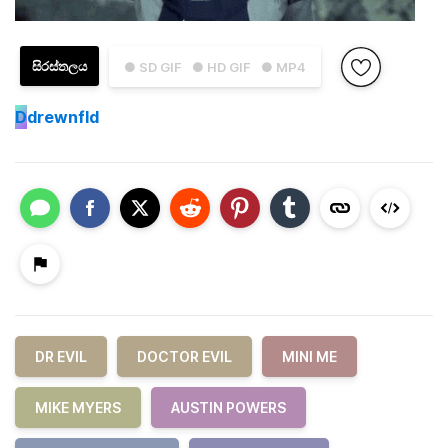
සිරස්තලය
● SD GIF
● HD GIF
● MP4
D
drewnfld
DR EVIL
DOCTOR EVIL
MINI ME
MIKE MYERS
AUSTIN POWERS