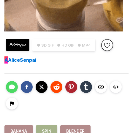
සිරස්තලය
● SD GIF
● HD GIF
● MP4
A
AliceSenpai
BANANA
SPIN
BLENDER