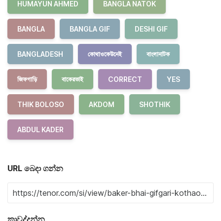
HUMAYUN AHMED
BANGLA NATOK
BANGLA
BANGLA GIF
DESHI GIF
BANGLADESH
কোথাওকেউনেই
বাংলানাটক
জিফগাড়ি
বাকেরভাই
CORRECT
YES
THIK BOLOSO
AKDOM
SHOTHIK
ABDUL KADER
URL බෙදා ගන්න
කාවද්දන්න