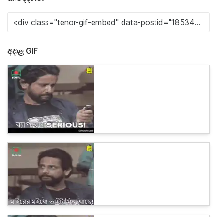
අදාළ GIF