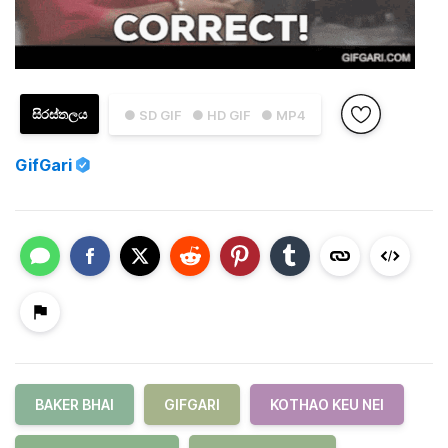
සිරස්තලය
● SD GIF
● HD GIF
● MP4
GifGari
BAKER BHAI
GIFGARI
KOTHAO KEU NEI