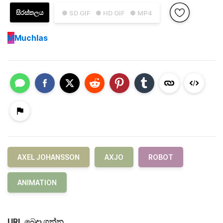
සිරස්තලය
● SD GIF
● HD GIF
● MP4
M
Muchlas
AXEL JOHANSSON
AXJO
ROBOT
ANIMATION
URL බෙදා ගන්න