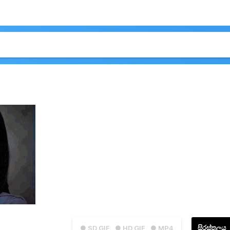
සිරස්තලය
● SD GIF
● HD GIF
● MP4