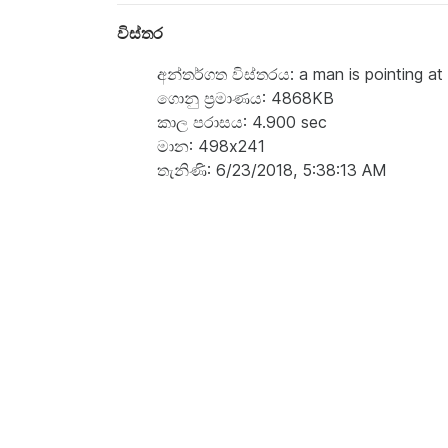
විස්තර
අන්තර්ගත විස්තරය: a man is pointing at
ගොනු ප්‍රමාණය: 4868KB
කාල පරාසය: 4.900 sec
මාන: 498x241
තැනිණි: 6/23/2018, 5:38:13 AM