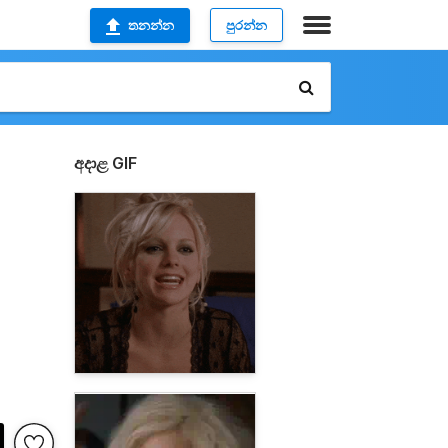
තනන්න
පුරන්න
අදාළ GIF