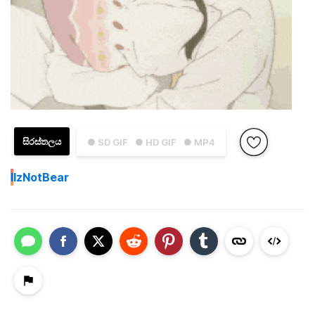
සිරස්තලය
● SD GIF
● HD GIF
● MP4
I
IzNotBear