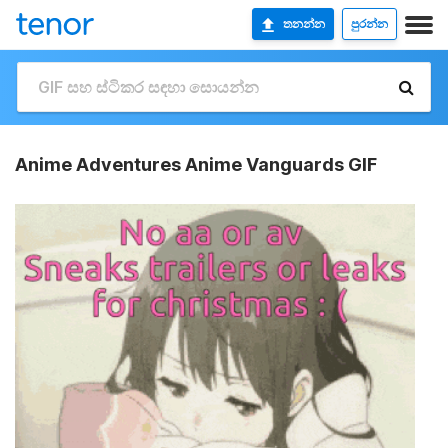
තනන්න
පුරන්න
Anime Adventures Anime Vanguards GIF