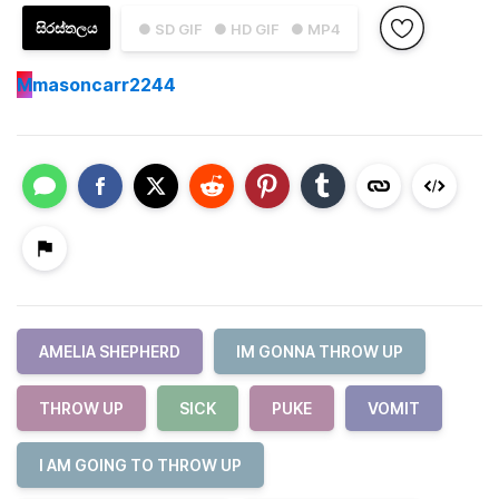
සිරස්තලය
● SD GIF
● HD GIF
● MP4
M
masoncarr2244
AMELIA SHEPHERD
IM GONNA THROW UP
THROW UP
SICK
PUKE
VOMIT
I AM GOING TO THROW UP