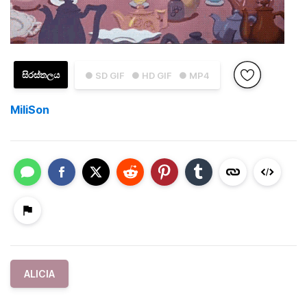
සිරස්තලය
● SD GIF
● HD GIF
● MP4
MiliSon
ALICIA