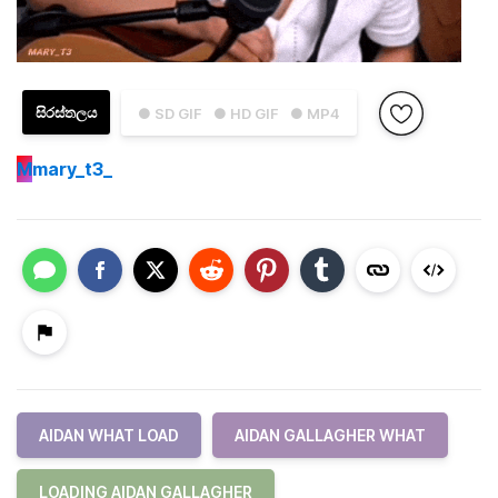
සිරස්තලය
● SD GIF
● HD GIF
● MP4
M
mary_t3_
AIDAN WHAT LOAD
AIDAN GALLAGHER WHAT
LOADING AIDAN GALLAGHER