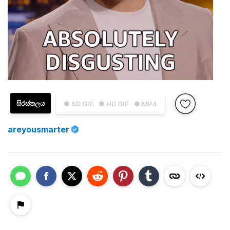
සිරස්තලය
● SD GIF
● HD GIF
● MP4
areyousmarter