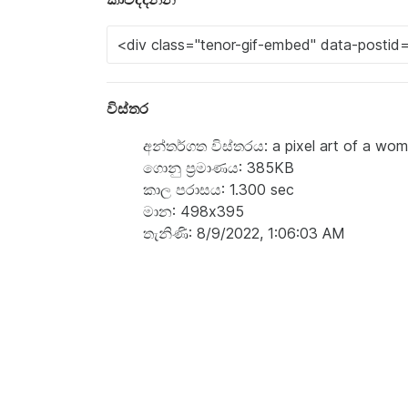
විස්තර
අන්තර්ගත විස්තරය: a pixel art of a wom
ගොනු ප්‍රමාණය: 385KB
කාල පරාසය: 1.300 sec
මාන: 498x395
තැනිණි: 8/9/2022, 1:06:03 AM