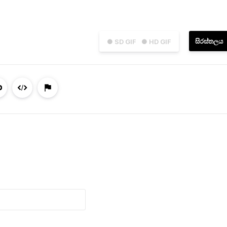
සිරස්තලය
● SD GIF
● HD GIF