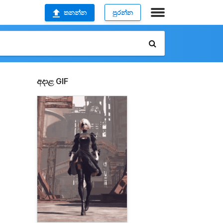
තනන්න
පුරන්න
අදාළ GIF