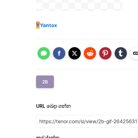
Y
Yantox
2B
URL බෙදා ගන්න
කාවද්දන්න