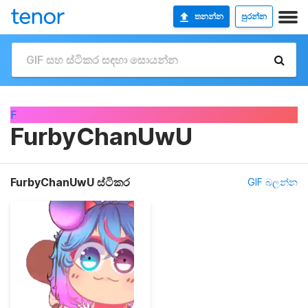
තනන්න
පුරන්න
F
FurbyChanUwU
FurbyChanUwU ස්ටිකර
GIF බලන්න