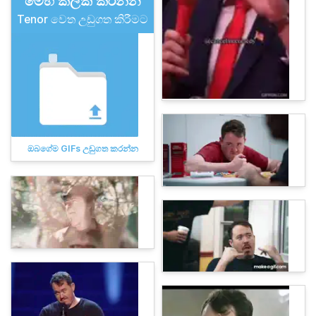
මෙහි ක්ලික් කරන්න
Tenor වෙත උඩුගත කිරීමට
ඔබගේම GIFs උඩුගත කරන්න