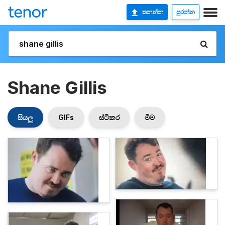
තනන්න
පුරන්න
Shane Gillis
සියලු
GIFs
ස්ටිකර
මීම