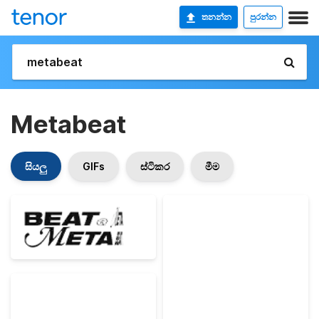
තනන්න
පුරන්න
Metabeat
සියලු
GIFs
ස්ටිකර
මීම