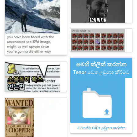
මෙහි ක්ලික් කරන්න
Tenor වෙත උඩුගත කිරීමට
ඔබගේම GIFs උඩුගත කරන්න