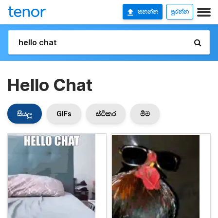
තනන්න
පුරන්න
Hello Chat
සියලු
GIFs
ස්ටිකර
මීම