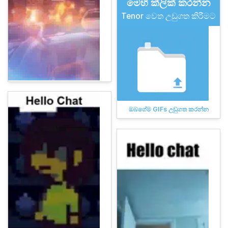
මෙහි ක්ලික් කරන්න
Tenor වෙත උඩුගත කිරීමට
ඔබගේම GIFs උඩුගත කරන්න